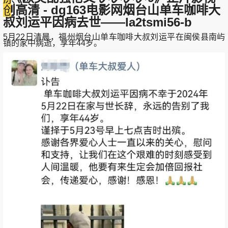
剧高清 - dg163电影网烟台山单车咖啡大
创
叔刘运平因病去世——la2tsmi56-b
5月22日清晨，福州烟台山单车咖啡大叔刘运平在闽侯县南屿
镇的家中病逝，享年44岁。