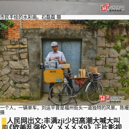
市民手绘的水彩画。石磊磊 摄
一个人，一辆单车，刘运平曾是福州街头一道独特的风景。陈暖
摄
人民网出文:丰满zji少妇高潮大喊大叫
_《欧美乱强伦乂 乄乄乄乄9》正片影视
原