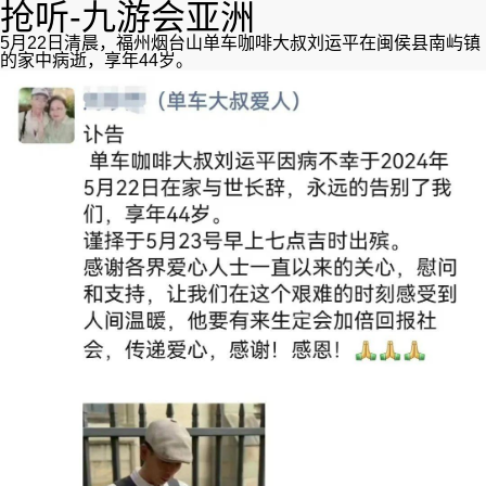
抢听-九游会亚洲
5月22日清晨，福州烟台山单车咖啡大叔刘运平在闽侯县南屿镇
的家中病逝，享年44岁。