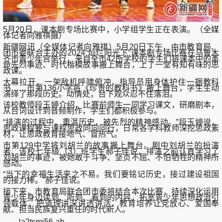
5月20日，课本剧专场比赛中，小学组学生正在表演。（全媒
体记者向雅祺摄）
新疆网讯（全媒体记者向雅祺）5月20日下午，由市教育局、
团市委联合主办的2024“灿烂阳光下”课本剧专场比赛在乌鲁木
齐市青少年宫举行，来自全市42所学校的学生们将课本中的革
命先烈事迹、时代楷模故事搬上舞台，上了一堂有知有味的思
政课。
大幕拉开，一架敌机呼啸俯冲，指导员用身体护住一捆教科
书……市第136小学将《珍贵的教科书》搬上舞台，学生生动
演绎了那段历史。动情处，台下观众忍不住落泪。
该校教师段玉婷介绍，比赛前师生一同学习课文，研磨剧本，
从台词设计到音频制作，学生们都积极参与。
“排演的过程中，重温历史，被先烈的精神感动。”段玉婷说，
思政课程要与课程思政同向同行，日常各学科教师深挖思政素
材，让思政教育接地气、冒热气。
市第129中学将刘胡兰的故事搬上舞台。剧中刘胡兰的扮演
者、该校七年级（3）班学生郝子佳说，排演之前认真学习了
刘胡兰的事迹，被她敢于斗争、坚贞不屈、不怕牺牲的精神所
感动。
“当下的幸福生活来之不易。我们要铭记历史，接过建设祖国
的接力棒。”郝子佳说。
接下来，市教育局联合团市委将结合本次比赛，持续深化运用
青少年身边读到、听到、看到的内容，拓宽青少年思想政治引
领载体，把道理讲深讲透讲活，教育培养让党放心、爱国奉
献、担当民族复兴重任的时代新人。
——la2tsmi56-ab