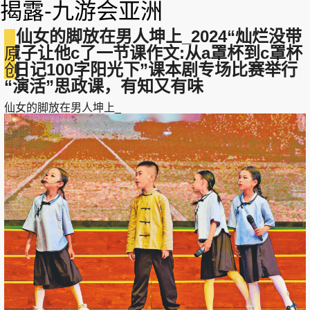
揭露-九游会亚洲
仙女的脚放在男人坤上_2024“灿烂没带
罩子让他c了一节课作文:从a罩杯到c罩杯
原
_日记100字阳光下”课本剧专场比赛举行
创
“演活”思政课，有知又有味
仙女的脚放在男人坤上_