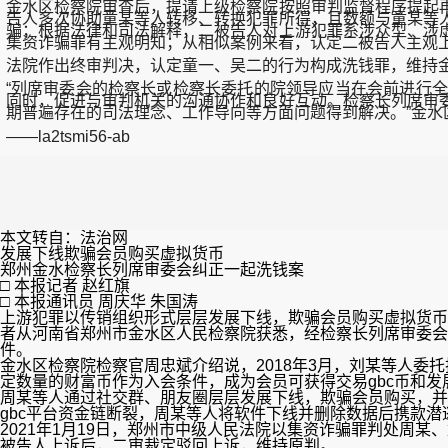
金水区检察院审查后，提请上级检察院按照审判监督程序提起
告人多次协助童某等人转移、转换犯罪所得，且数额与童某等
骗；根据法律和司法解释，二被告人对上游犯罪系涉众型、涉
集资诈骗罪有主观明知；从相似案例来看，认定二被告人主观
法院作出终审判决，认定童一、吴二的行为构成洗钱罪，维持
“列席审委会的检察长或检察长委托的院领导应当在会前进行
同时，促进与审判机关的沟通协作和良好互动。检察长列席审
期普遍存在的司法理念、工作导向等方面问题得到解决。”金水
——la2tsmi56-ab
本文转自：法治网
发展下线欺骗会员购买虚拟货币
郑州金水检察长列席审委会纠正一起洗钱案
□ 本报记者 赵红旗
□ 本报通讯员 周庆华 朱国涛
上游犯罪以传销组织形式层层发展下线，欺骗会员购买虚拟货币
者从河南省郑州市金水区人民检察院获悉，经检察长列席审委会
件。
金水区检察院检察官周忠斌介绍说，2018年3月，刘某等人委托
定数量的财富币作为入会条件，成为会员可获得交易gbc币和
周某等人通过社交群、朋友圈层层发展下线，欺骗会员购买，并承诺
gbc平台资金链断裂，周某等人将软件下线并删除数据后携款潜逃。
2021年1月19日，郑州市中级人民法院以集资诈骗罪判处周某
被告人上诉后，二审裁定驳回上诉，维持原判。