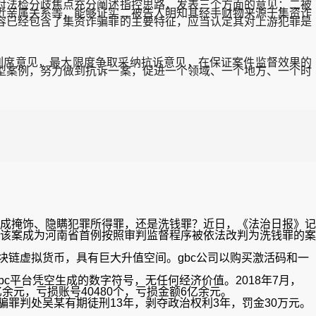
对法检分歧焦点充分阐述指控思路，发表三个方面的意见：二被
近亲属关系等，能够证实二被告人明知其经手财物来源于集资诈
容已经包含了集资诈骗罪的主要特征，应当认定其对上游犯罪是
列席意见，最大限度争取采纳抗诉意见，在保证案件监督效果的
型案例，努力做到抗诉一案，促进一个领域、一个地方、一个时
成掩饰、隐瞒犯罪所得罪，还是洗钱罪？近日，《法治日报》记
该案成为河南省首例按照审判监督程序被依法改判为洗钱罪的案
区块链虚拟货币，具有巨大升值空间。gbc公司以购买激活码和一
c平台凭空生成的数字符号，无任何经济价值。2018年7月，
余元，亏损账号40480个，亏损金额6亿余元。
诈骗罪判处吴某有期徒刑13年，剥夺政治权利3年，罚金30万元。