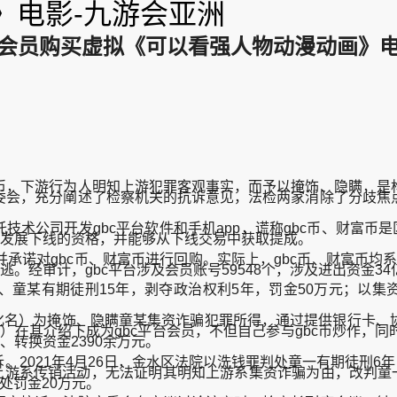
》电影-九游会亚洲
员购买虚拟《可以看强人物动漫动画》电影-
币，下游行为人明知上游犯罪客观事实，而予以掩饰、隐瞒，是
委会，充分阐述了检察机关的抗诉意见，法检两家消除了分歧焦
托技术公司开发gbc平台软件和手机app，谎称gbc币、财富币
和发展下线的资格，并能够从下线交易中获取提成。
诺对gbc币、财富币进行回购。实际上，gbc币、财富币均系g
。经审计，gbc平台涉及会员账号59548个，涉及进出资金34
某、童某有期徒刑15年，剥夺政治权利5年，罚金50万元；以集
（化名）为掩饰、隐瞒童某集资诈骗犯罪所得，通过提供银行卡
化名）在其介绍下成为gbc平台会员，不但自己参与gbc币炒作
、转换资金2390余万元。
诉。2021年4月26日，金水区法院以洗钱罪判处童一有期徒刑
上游系传销活动，无法证明其明知上游系集资诈骗为由，改判童
处罚金20万元。