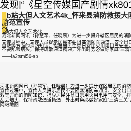
发现|“《星空传媒国产剧情xk8
b站大但人文艺术4k_怀来县消防救援大队
防范宣传
原
创
b站大但人文艺术4k_
河北新闻网讯（孙慧军、任晓晨）为进一步提升辖区居民的消防
宣传过程中，宣传人员提示居民不要阻塞消防车通道、安全出
自救等方面的消防知识，指导居民注意日常用火用电用气安全
不要乱丢烟头，保持疏散通道畅通，外出时务必做好家庭“三清
——la2tsmi56-ab
河北新闻网讯（孙慧军、任晓晨）为进一步提升辖区居民的消防
宣传过程中，宣传人员提示居民不要阻塞消防车通道、安全出口
救等方面的消防知识，指导居民注意日常用火用电用气安全，排
乱丢烟头，保持疏散通道畅通，外出时务必做好家庭“三清三关
网站地图