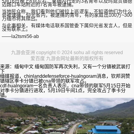
5月16日晚上8点左右，莱镇内行走的3名青年以及玛延贡镇德
迈路口车站附近的7名青年被逮捕。
当地民众称，我们看到他们被拉上巡逻车，不知道他们为什么
会被逮捕。仰光省内，被逮捕的青年，有的家庭出100万~300
万缅币将其赎出。
与此事相关，有媒体电话联系国管委下属仰光省发言人，但是
没有联系上。
——la2tsmi56-ab
九游会亚洲 copyright © 2024 sohu all rights reserved
爱百度 九游会网址最新的版权所有
来源：缅甸中文 缅甸国防军再次失利，又有一个分镇被武装打
下
缅媒报道，chinlanddefenseforce-hualngoram消息，钦邦洞赞
镇辖区季卡分镇已被cna带领的联军攻占。
cdf-hualngoram一名负责人表示，cna带领的联军5月15日开始
对季卡分镇进行进攻，5月19日午间1点，完全攻占了季卡分
镇。