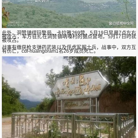
此外，洞赞镇缪玛警局、卡拉雅269营，5月19日早晨7点左右
被攻占，军方驻扎在洞赞镇呐嗓村的据点营地，5月17日时就
被攻占。
战事有缴获枪支弹药武装以及俘虏军服士兵，战事中，双方互
有伤亡，cdf-hualngoram1名26岁成员死亡。