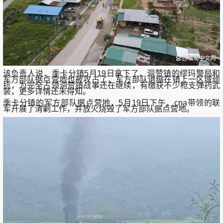
该负责人说，季卡分镇5月19日拿下了，洞赞镇的缪玛警局和
军方部队据点营地也被攻占了，军方部队退缩在镇上一区域顽
抗，为完全占领洞赞镇战事还在继续，有缴获不少枪支弹药武
装，更多详情还未得知。
季卡分镇的军方部队据点营地，5月19日下午，cna带领的联
军开展了清剿工作，并放火烧毁了军方部队据点营地。