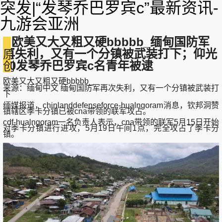
突发|“发琴乔巴罗宾c”最新资讯-
九游会亚洲
欧美又大又粗又硬bbbbb_缅甸国防军
再失利，又有一个分镇被武装打下；仰光
原
10发琴乔巴罗宾c名青年被逮
创
欧美又大又粗又硬bbbbb_
来源：缅甸中文 缅甸国防军再次失利，又有一个分镇被武装打
下
缅媒报道，chinlanddefenseforce-hualngoram消息，钦邦洞赞
镇辖区季卡分镇已被cna带领的联军攻占。
cdf-hualngoram一名负责人表示，cna带领的联军5月15日开始
对季卡分镇进行进攻，5月19日午间1点，完全攻占了季卡分
镇。