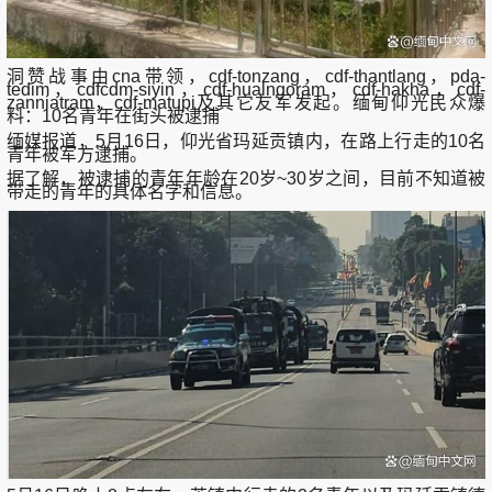
洞赞战事由cna带领，cdf-tonzang，cdf-thantlang，pda-
tedim，cdfcdm-siyin，cdf-hualngoram，cdf-hakha，cdf-
zanniatram，cdf-matupi及其它友军发起。缅甸仰光民众爆
料：10名青年在街头被逮捕
缅媒报道，5月16日，仰光省玛延贡镇内，在路上行走的10名
青年被军方逮捕。
据了解，被逮捕的青年年龄在20岁~30岁之间，目前不知道被
带走的青年的具体名字和信息。