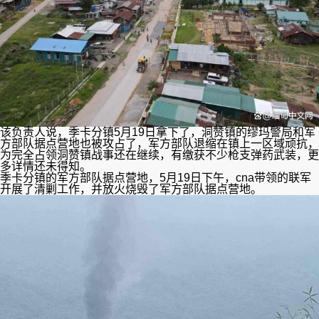
该负责人说，季卡分镇5月19日拿下了，洞赞镇的缪玛警局和军
方部队据点营地也被攻占了，军方部队退缩在镇上一区域顽抗，
为完全占领洞赞镇战事还在继续，有缴获不少枪支弹药武装，更
多详情还未得知。
季卡分镇的军方部队据点营地，5月19日下午，cna带领的联军
开展了清剿工作，并放火烧毁了军方部队据点营地。