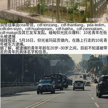
洞赞战事由cna带领，cdf-tonzang，cdf-thantlang，pda-tedim，
cdfcdm-siyin，cdf-hualngoram，cdf-hakha，cdf-zanniatram，
cdf-matupi及其它友军发起。缅甸仰光民众爆料：10名青年在街
头被逮捕
缅媒报道，5月16日，仰光省玛延贡镇内，在路上行走的10名青
年被军方逮捕。
据了解，被逮捕的青年年龄在20岁~30岁之间，目前不知道被带
走的青年的具体名字和信息。