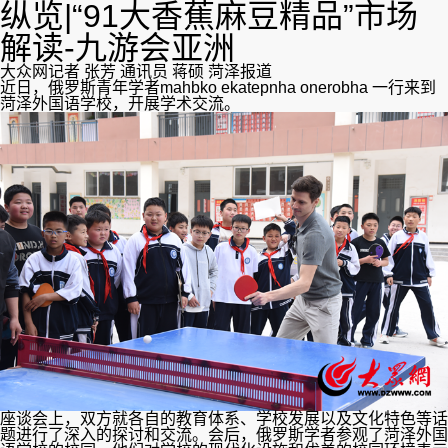
纵览|“91大香蕉麻豆精品”市场
解读-九游会亚洲
大众网记者 张芳 通讯员 蒋硕 菏泽报道
近日，俄罗斯青年学者mahbko ekatepnha onerobha 一行来到
菏泽外国语学校，开展学术交流。
座谈会上，双方就各自的教育体系、学校发展以及文化特色等话
题进行了深入的探讨和交流。会后，俄罗斯学者参观了菏泽外国