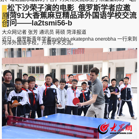
松下沙荣子演的电影_俄罗斯学者应邀
到菏91大香蕉麻豆精品泽外国语学校交流
原
访问——la2tsmi56-b
创
大众网记者 张芳 通讯员 蒋硕 菏泽报道
近日，俄罗斯青年学者mahbko ekatepnha onerobha 一行来到
菏泽外国语学校，开展学术交流。