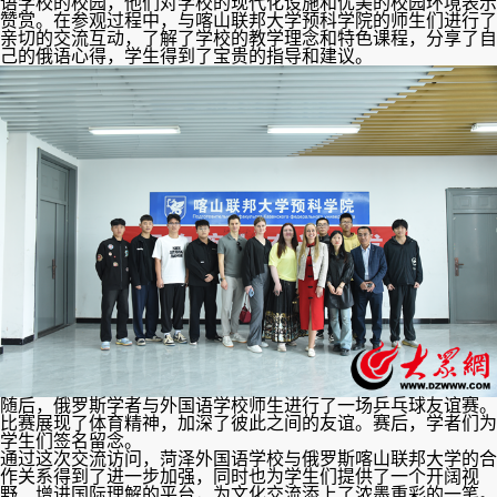
语学校的校园，他们对学校的现代化设施和优美的校园环境表示
赞赏。在参观过程中，与喀山联邦大学预科学院的师生们进行了
亲切的交流互动，了解了学校的教学理念和特色课程，分享了自
己的俄语心得，学生得到了宝贵的指导和建议。
随后，俄罗斯学者与外国语学校师生进行了一场乒乓球友谊赛。
比赛展现了体育精神，加深了彼此之间的友谊。赛后，学者们为
学生们签名留念。
通过这次交流访问，菏泽外国语学校与俄罗斯喀山联邦大学的合
作关系得到了进一步加强，同时也为学生们提供了一个开阔视
野、增进国际理解的平台，为文化交流添上了浓墨重彩的一笔。