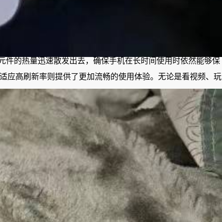
发热元件的热量迅速散发出去，确保手机在长时间使用时依然能够保
tpo自适应高刷新率则提供了更加流畅的使用体验。无论是看视频、玩