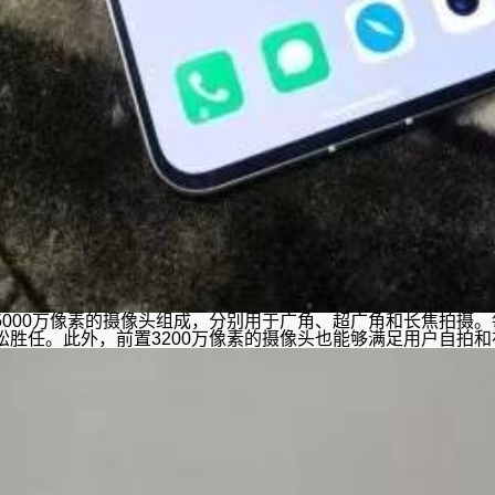
个5000万像素的摄像头组成，分别用于广角、超广角和长焦拍摄
轻松胜任。此外，前置3200万像素的摄像头也能够满足用户自拍